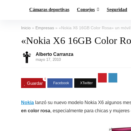
Cámaras deportivas
Consejos
Seguridad
Inicio
»
Empresas
»
«Nokia X6 16GB Color Rosa» un móvil 
«Nokia X6 16GB Color Rosa
Alberto Carranza
mayo 17, 2010
0
Guardar
Nokia
lanzó su nuevo modelo Nokia X6 algunos mese
en color rosa
, especialmente para chicas y mujeres