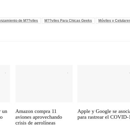
nzamiento de M??viles
M??viles Para Chicas Geeks
Móviles y Celulare
r un
Amazon compra 11
Apple y Google se asoci
vo
aviones aprovechando
para rastrear el COVID-
crisis de aerolíneas