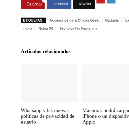
0
Guardar
ETIQUETAS:
Accesorios para Chicas Geek
Gadgets
La
nokia
Nokia X6
Tecnolog??a Femenina
Artículos relacionados
Whatsapp y las nuevas
Macbook podrá carga
políticas de privacidad de
iPhone o un dispositi
usuario
Apple