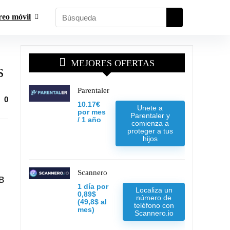
reo móvil
MEJORES OFERTAS
s
Parentaler
0
10.17€
Unete a
por mes
Parentaler y
/ 1 año
comienza a
proteger a tus
hijos
Scannero
GB
1 día por
Localiza un
0,89$
número de
(49,8$ al
teléfono con
mes)
Scannero.io