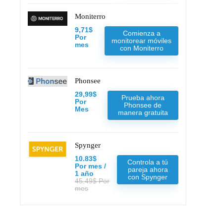
Moniterro
9,71$
Comienza a
Por
monitorear móviles
mes
con Moniterro
Phonsee
29,99$
Prueba ahora
Por
Phonsee de
Mes
manera gratuita
Spynger
10.83$
Controla a tú
Por mes /
pareja ahora
1 año
con Spynger
45.49$ Por
mes