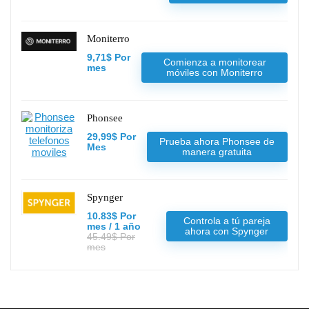
Moniterro
9,71$ Por
Comienza a monitorear
mes
móviles con Moniterro
Phonsee
29,99$ Por
Prueba ahora Phonsee de
Mes
manera gratuita
Spynger
10.83$ Por
Controla a tú pareja
mes / 1 año
ahora con Spynger
45.49$ Por
mes