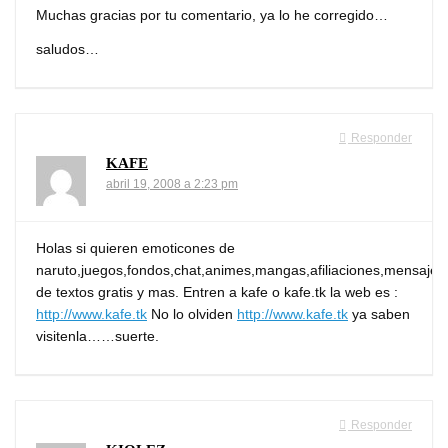
Muchas gracias por tu comentario, ya lo he corregido…
saludos…
Responder
KAFE
abril 19, 2008 a 2:23 pm
Holas si quieren emoticones de
naruto,juegos,fondos,chat,animes,mangas,afiliaciones,mensajes
de textos gratis y mas. Entren a kafe o kafe.tk la web es :
http://www.kafe.tk
No lo olviden
http://www.kafe.tk
ya saben
visitenla……suerte.
Responder