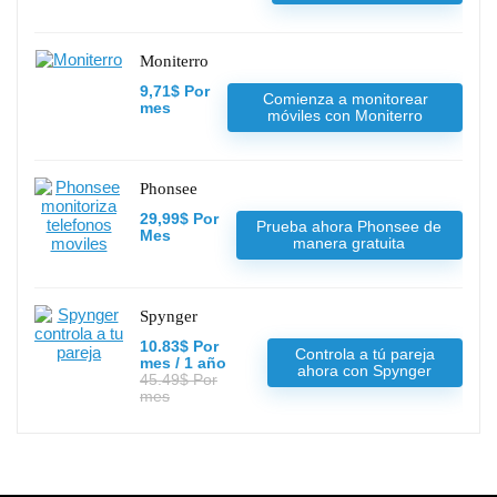
Moniterro
9,71$ Por
Comienza a monitorear
mes
móviles con Moniterro
Phonsee
29,99$ Por
Prueba ahora Phonsee de
Mes
manera gratuita
Spynger
10.83$ Por
Controla a tú pareja
mes / 1 año
ahora con Spynger
45.49$ Por
mes