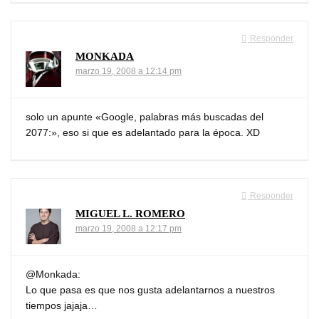
Responder
MONKADA
marzo 19, 2008 a 12:14 pm
solo un apunte «Google, palabras más buscadas del
2077:», eso si que es adelantado para la época. XD
Responder
MIGUEL L. ROMERO
marzo 19, 2008 a 12:17 pm
@Monkada:
Lo que pasa es que nos gusta adelantarnos a nuestros
tiempos jajaja…