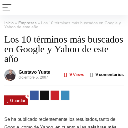
Inicio
»
Empresas
»
Los 10 términos más buscados en Google y
Yahoo de este año
Los 10 términos más buscados
en Google y Yahoo de este
año
Gustavo Yuste
9
Views
9 comentarios
diciembre 5, 2007
0
Guardar
Se ha publicado recientemente los resultados, tanto de
Google, como de Yahoo, en cuanto a las
palabras más