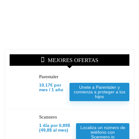
MEJORES OFERTAS
Parentaler
10.17€ por
Unete a Parentaler y
mes / 1 año
comienza a proteger a tus
hijos
Scannero
1 día por 0,89$
Localiza un número de
(49,8$ al mes)
teléfono con
Scannero.io