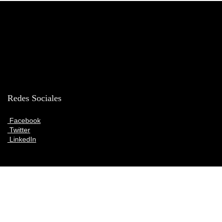
Redes Sociales
Facebook
Twitter
LinkedIn
Articulos destacados
¿No funciona Amazon Prime? Una VPN puede ser la solución que
estabas buscando