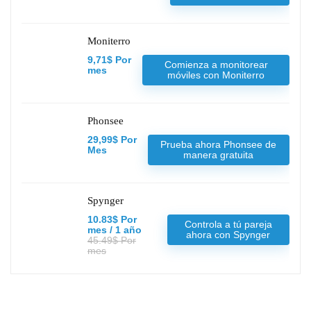
Moniterro
9,71$ Por
Comienza a monitorear
mes
móviles con Moniterro
Phonsee
29,99$ Por
Prueba ahora Phonsee de
Mes
manera gratuita
Spynger
10.83$ Por
Controla a tú pareja
mes / 1 año
ahora con Spynger
45.49$ Por
mes