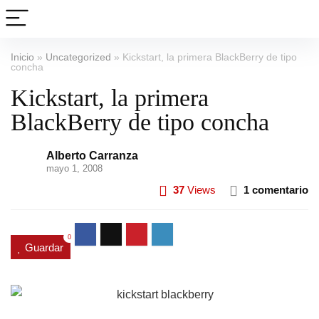
Inicio
»
Uncategorized
»
Kickstart, la primera BlackBerry de tipo
concha
Kickstart, la primera
BlackBerry de tipo concha
Alberto Carranza
mayo 1, 2008
37
Views
1 comentario
0
Guardar