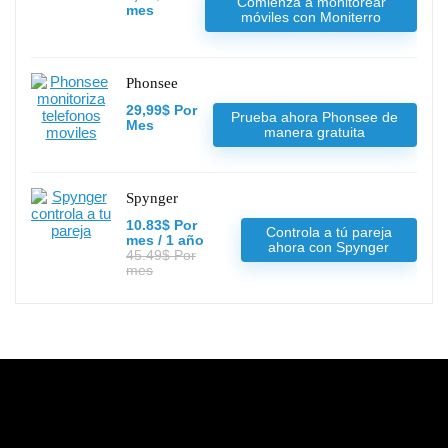
Comienza a monitorear
mes
móviles con Moniterro
Phonsee
29,99$ Por
Prueba ahora Phonsee de
Mes
manera gratuita
Spynger
10.83$ Por
Controla a tú pareja
mes / 1 año
ahora con Spynger
45.49$ Por
mes