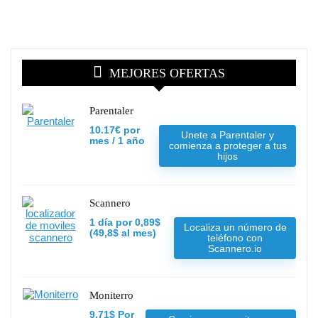
MEJORES OFERTAS
Parentaler
10.17€ por
Unete a Parentaler y
mes / 1 año
comienza a proteger a tus
hijos
Scannero
1 día por 0,89$
Localiza un número de
(49,8$ al mes)
teléfono con
Scannero.io
Moniterro
9,71$ Por