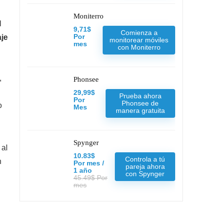
Moniterro
l
9,71$
Comienza a
aje
Por
monitorear móviles
mes
con Moniterro
,
Phonsee
29,99$
Prueba ahora
Por
Phonsee de
o
Mes
manera gratuita
Spynger
 al
10.83$
Controla a tú
n
Por mes /
pareja ahora
1 año
con Spynger
45.49$ Por
mes