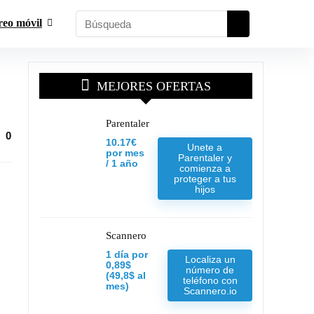
reo móvil
MEJORES OFERTAS
Parentaler
0
10.17€
Unete a
por mes
Parentaler y
/ 1 año
comienza a
proteger a tus
hijos
Scannero
1 día por
Localiza un
0,89$
número de
(49,8$ al
teléfono con
mes)
Scannero.io