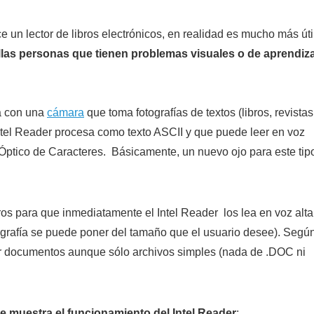
e un lector de libros electrónicos, en realidad es mucho más úti
las personas que tienen problemas visuales o de aprendiz
a con una
cámara
que toma fotografías de textos (libros, revistas
Intel Reader procesa como texto ASCII y que puede leer en voz
ptico de Caracteres. Básicamente, un nuevo ojo para este tip
ros para que inmediatamente el Intel Reader los lea en voz alta
pografía se puede poner del tamaño que el usuario desee). Segú
ar documentos aunque sólo archivos simples (nada de .DOC ni
e muestra el funcionamiento del Intel Reader
: