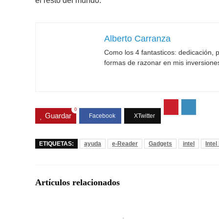
el resto del mundo.
Alberto Carranza
Como los 4 fantasticos: dedicación, p
formas de razonar en mis inversione
0
Guardar
ETIQUETAS:
ayuda
e-Reader
Gadgets
intel
Inte
Artículos relacionados