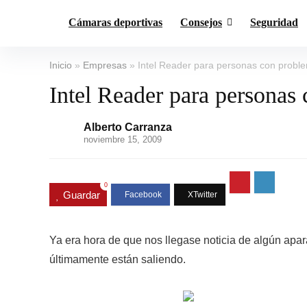
Cámaras deportivas
Consejos
Seguridad
Inicio
»
Empresas
»
Intel Reader para personas con proble
Intel Reader para personas
Alberto Carranza
noviembre 15, 2009
0
Guardar
Ya era hora de que nos llegase noticia de algún apar
últimamente están saliendo.