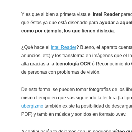
Y es que si bien a primera vista el
Intel Reader
parec
que éstos ya que está diseñado para
ayudar a aquel
como por ejemplo, los que tienen dislexia
.
¿Qué hace el
Intel Reader
? Bueno, el aparato cuent
anuncios, etc) y los transforma en imágenes que el 
alta gracias a la
tecnología OCR
ó Reconocimiento Ó
de personas con problemas de visión.
De esta forma, se pueden tomar fotografías de los lib
mismo tiempo en que vas siguiendo la lectura (la ti
ubergizmo
también existe la posibilidad de descarg
PDF) y también música y sonidos en formato .wav.
A continuación te dejamos con un pequeño
vídeo qu