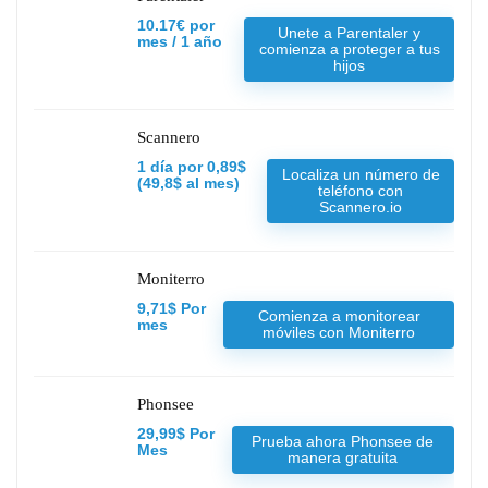
10.17€ por
Unete a Parentaler y
mes / 1 año
comienza a proteger a tus
hijos
Scannero
1 día por 0,89$
Localiza un número de
(49,8$ al mes)
teléfono con
Scannero.io
Moniterro
9,71$ Por
Comienza a monitorear
mes
móviles con Moniterro
Phonsee
29,99$ Por
Prueba ahora Phonsee de
Mes
manera gratuita