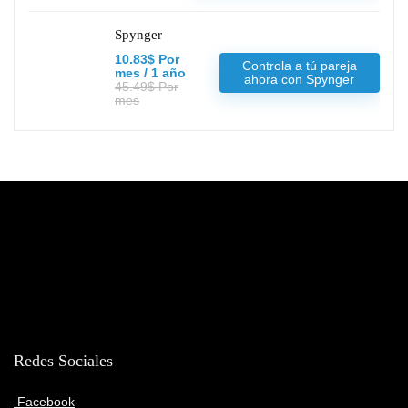
Spynger
10.83$ Por
Controla a tú pareja
mes / 1 año
ahora con Spynger
45.49$ Por
mes
Redes Sociales
Facebook