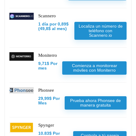
Scannero
1 día por 0,89$
Localiza un número de
(49,8$ al mes)
teléfono con
Scannero.io
Moniterro
9,71$ Por
Comienza a monitorear
mes
móviles con Moniterro
Phonsee
29,99$ Por
Prueba ahora Phonsee de
Mes
manera gratuita
Spynger
10.83$ Por
Controla a tú pareja