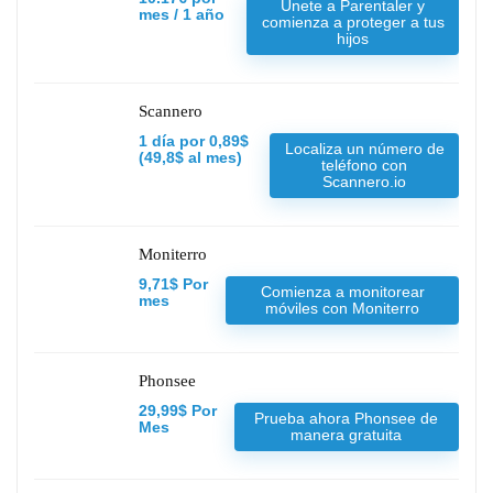
Unete a Parentaler y
mes / 1 año
comienza a proteger a tus
hijos
Scannero
1 día por 0,89$
Localiza un número de
(49,8$ al mes)
teléfono con
Scannero.io
Moniterro
9,71$ Por
Comienza a monitorear
mes
móviles con Moniterro
Phonsee
29,99$ Por
Prueba ahora Phonsee de
Mes
manera gratuita