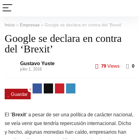
Inicio
»
Empresas
»
Google se declara en contra del ‘Brexit’
Google se declara en contra
del ‘Brexit’
Gustavo Yuste
79
Views
0
julio 1, 2016
0
Guardar
El ‘
Brexit
‘ a pesar de ser una política de carácter nacional,
se veía venir que tendría repercusión internacional. Dicho
y hecho, algunas monedas han caído, empresarios han