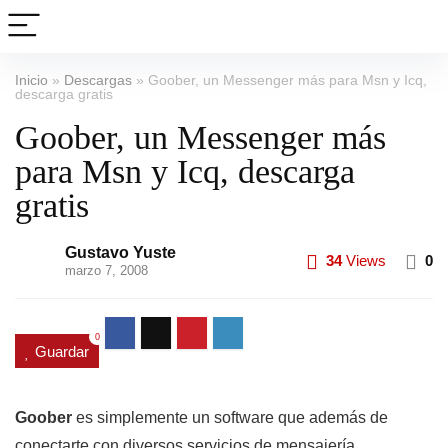
Inicio
»
Descargas
»
Goober, un Messenger más para Msn y Icq,
descarga gratis
Goober, un Messenger más
para Msn y Icq, descarga
gratis
Gustavo Yuste
34
Views
0
marzo 7, 2008
0
Guardar
Goober
es simplemente un software que además de
conectarte con diversos servicios de mensajería