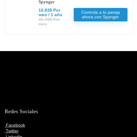
Spynger
10.83$ Por
Controla a tú pareja
mes / 1 año
ahora con Spynger
45.49$ Por
mes
Redes Sociales
Facebook
Twitter
LinkedIn