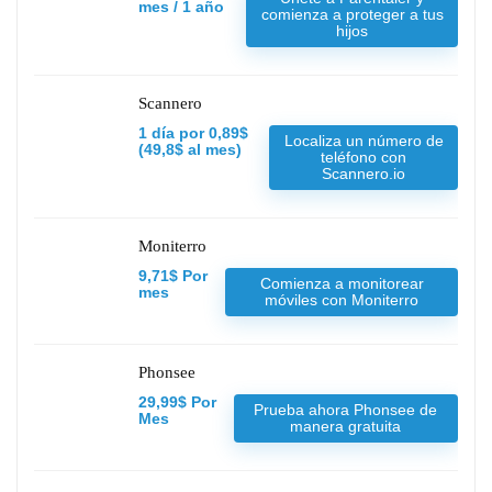
mes / 1 año
comienza a proteger a tus
hijos
Scannero
1 día por 0,89$
Localiza un número de
(49,8$ al mes)
teléfono con
Scannero.io
Moniterro
9,71$ Por
Comienza a monitorear
mes
móviles con Moniterro
Phonsee
29,99$ Por
Prueba ahora Phonsee de
Mes
manera gratuita