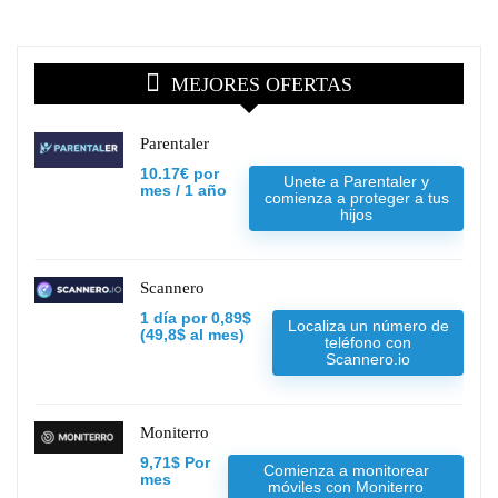
MEJORES OFERTAS
Parentaler
10.17€ por
Unete a Parentaler y
mes / 1 año
comienza a proteger a tus
hijos
Scannero
1 día por 0,89$
Localiza un número de
(49,8$ al mes)
teléfono con
Scannero.io
Moniterro
9,71$ Por
Comienza a monitorear
mes
móviles con Moniterro