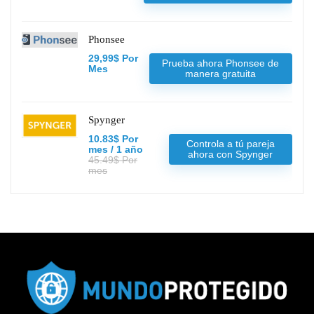
Phonsee
29,99$ Por
Prueba ahora Phonsee de
Mes
manera gratuita
Spynger
10.83$ Por
Controla a tú pareja
mes / 1 año
ahora con Spynger
45.49$ Por
mes