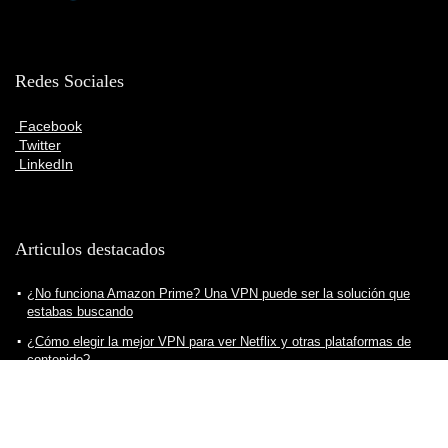
Redes Sociales
Facebook
Twitter
LinkedIn
Articulos destacados
¿No funciona Amazon Prime? Una VPN puede ser la solución que
estabas buscando
¿Cómo elegir la mejor VPN para ver Netflix y otras plataformas de
contenido?
¿Cómo crear servidor VPN para nuestro ordenador? Todo lo que
debes saber
Consejos para descargar VPN de manera segura, práctica y eficiente