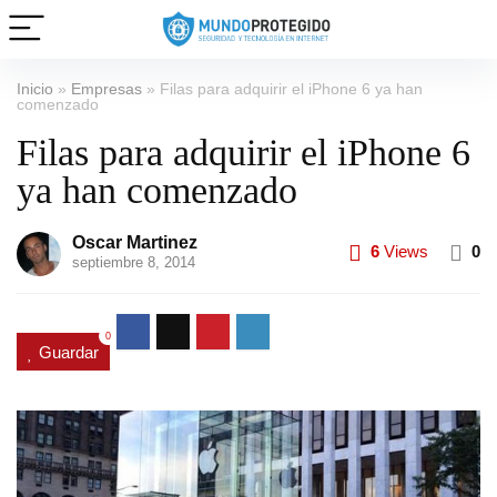
Inicio
»
Empresas
»
Filas para adquirir el iPhone 6 ya han
comenzado
Filas para adquirir el iPhone 6
ya han comenzado
Oscar Martinez
6
Views
0
septiembre 8, 2014
0
Guardar