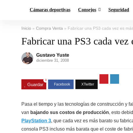
Cámaras deportivas
Consejos
Seguridad
Inicio
»
Compra Venta
»
Fabricar una PS3 cada vez es más
Fabricar una PS3 cada vez 
Gustavo Yuste
diciembre 31, 2008
0
Guardar
Pasa el tiempo y las tecnologías de construcción y fab
van
bajando sus costos de producción
, esto debi
PlayStation 3
, que cada vez es más barato su fabri
consola PS3 incluso más barata que el coste de fabr