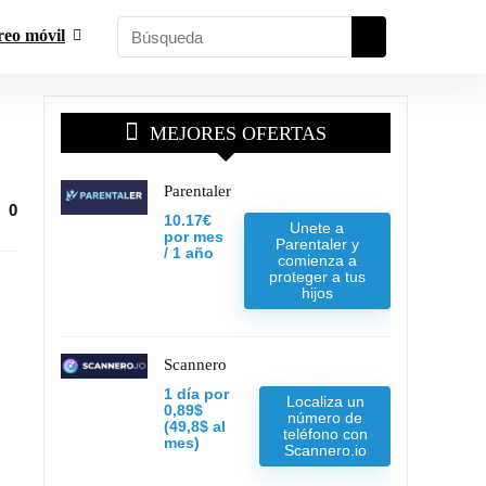
reo móvil
MEJORES OFERTAS
Parentaler
0
10.17€
Unete a
por mes
Parentaler y
/ 1 año
comienza a
proteger a tus
hijos
Scannero
1 día por
Localiza un
0,89$
número de
(49,8$ al
teléfono con
mes)
Scannero.io
.