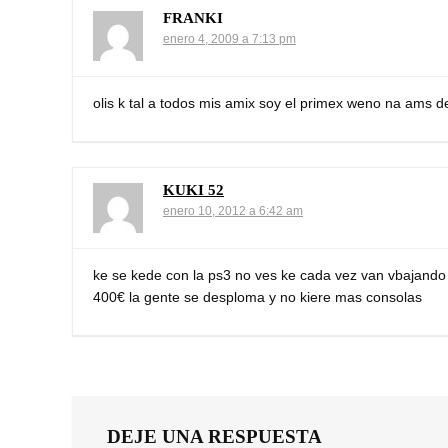
FRANKI
enero 4, 2009 a 7:13 pm
olis k tal a todos mis amix soy el primex weno na ams de
KUKI 52
enero 10, 2012 a 6:42 am
ke se kede con la ps3 no ves ke cada vez van vbajando
400€ la gente se desploma y no kiere mas consolas
DEJE UNA RESPUESTA