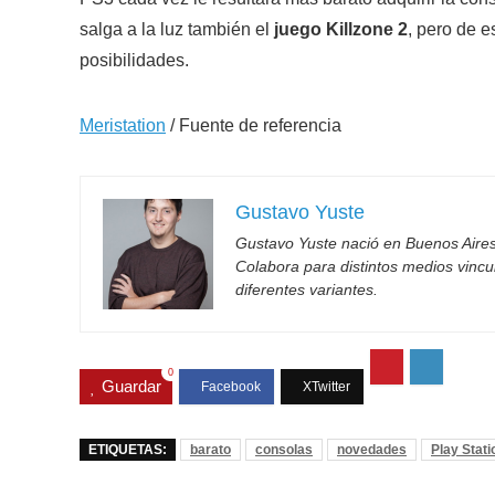
salga a la luz también el
juego Killzone 2
, pero de e
posibilidades.
Meristation
/ Fuente de referencia
Gustavo Yuste
Gustavo Yuste nació en Buenos Aires
Colabora para distintos medios vincul
diferentes variantes.
0
Guardar
ETIQUETAS:
barato
consolas
novedades
Play Stati