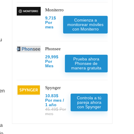
Moniterro
9,71$
Comienza a
Por
monitorear móviles
mes
con Moniterro
su
Phonsee
29,99$
Prueba ahora
Por
Phonsee de
Mes
manera gratuita
Spynger
 en
10.83$
Controla a tú
Por mes /
pareja ahora
1 año
con Spynger
45.49$ Por
mes
la
do