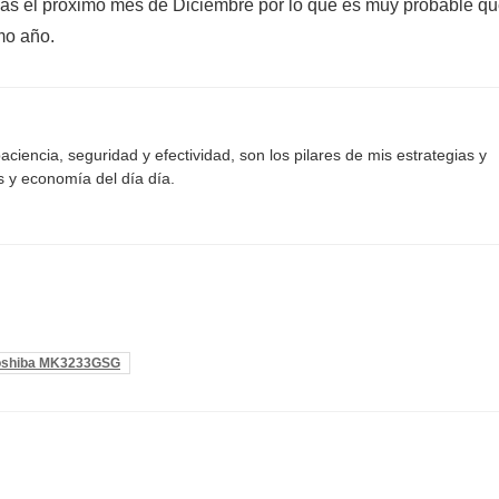
as el próximo mes de Diciembre por lo que es muy probable q
imo año.
aciencia, seguridad y efectividad, son los pilares de mis estrategias y
s y economía del día día.
oshiba MK3233GSG