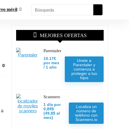
reo móvil
MEJORES OFERTAS
Parentaler
10.17€
Unete a
por mes
Parentaler y
0
/ 1 año
comienza a
proteger a tus
hijos
Scannero
1 día por
Localiza un
0,89$
 a
número de
(49,8$ al
teléfono con
mes)
Scannero.io