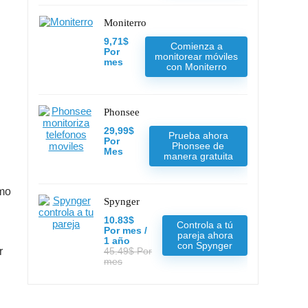
Moniterro
9,71$
Comienza a
Por
monitorear móviles
mes
con Moniterro
Phonsee
29,99$
Prueba ahora
Por
Phonsee de
Mes
manera gratuita
omo
Spynger
10.83$
Controla a tú
Por mes /
pareja ahora
1 año
con Spynger
r
45.49$ Por
mes