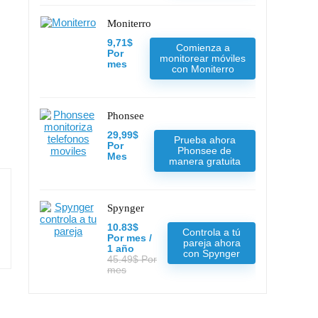
Moniterro
9,71$
Comienza a
Por
monitorear móviles
mes
con Moniterro
Phonsee
29,99$
Prueba ahora
Por
Phonsee de
Mes
manera gratuita
Spynger
10.83$
Controla a tú
Por mes /
pareja ahora
1 año
con Spynger
45.49$ Por
mes