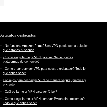
Articulos destacados
¿No funciona Amazon Prime? Una VPN puede ser la solución
que estabas buscando
¿Cómo elegir la mejor VPN para ver Netflix y otras
plataformas de contenido?
¿Cómo crear servidor VPN para nuestro ordenador? Todo lo
que debes saber
Consejos para descargar VPN de manera segura, práctica y
eficiente
¿Cuál es la mejor VPN para ver fútbol?
¿Cómo elegir la mejor VPN para ver Twitch sin problemas?
Todo lo que debes saber