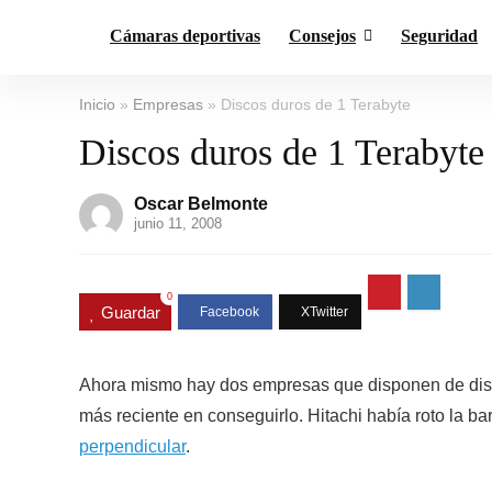
Cámaras deportivas
Consejos
Seguridad
Inicio
»
Empresas
»
Discos duros de 1 Terabyte
Discos duros de 1 Terabyte
Oscar Belmonte
junio 11, 2008
0
Guardar
Ahora mismo hay dos empresas que disponen de dis
más reciente en conseguirlo. Hitachi había roto la b
perpendicular
.