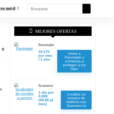
reo móvil
MEJORES OFERTAS
Parentaler
0
10.17€
Unete a
por mes
Parentaler y
/ 1 año
comienza a
proteger a tus
hijos
Scannero
a
1 día por
Localiza un
0,89$
número de
(49,8$ al
teléfono con
mes)
Scannero.io