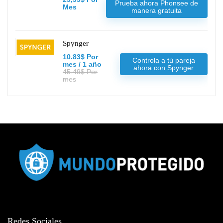
Prueba ahora Phonsee de
Mes
manera gratuita
Spynger
10.83$ Por
Controla a tú pareja
mes / 1 año
ahora con Spynger
45.49$ Por
mes
Redes Sociales