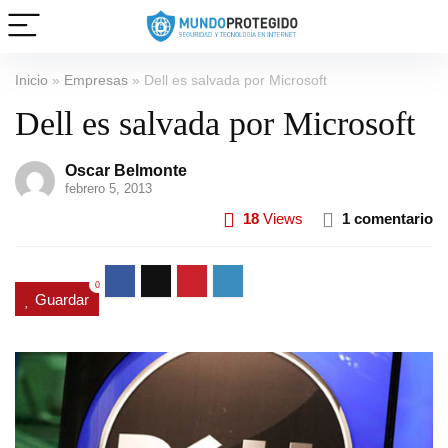
Inicio
»
Empresas
»
Dell es salvada por Microsoft
Dell es salvada por Microsoft
Oscar Belmonte
febrero 5, 2013
18
Views
1 comentario
0
Guardar