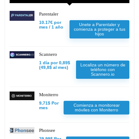
Parentaler
10.17€ por
Unete a Parentaler y
mes / 1 año
comienza a proteger a tus
hijos
Scannero
1 día por 0,89$
Localiza un número de
(49,8$ al mes)
teléfono con
Scannero.io
Moniterro
9,71$ Por
Comienza a monitorear
mes
móviles con Moniterro
Phonsee
29,99$ Por