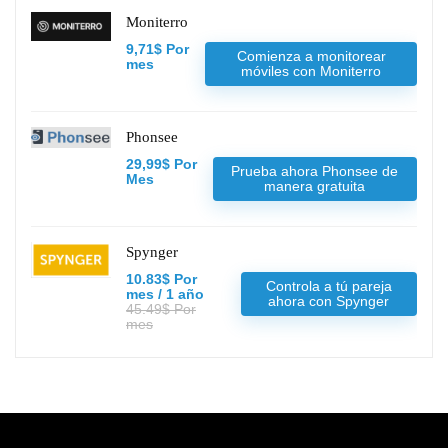
Moniterro
9,71$ Por
Comienza a monitorear
mes
móviles con Moniterro
Phonsee
29,99$ Por
Prueba ahora Phonsee de
Mes
manera gratuita
Spynger
10.83$ Por
Controla a tú pareja
mes / 1 año
ahora con Spynger
45.49$ Por
mes