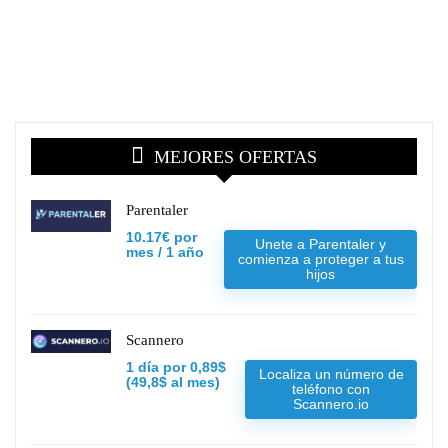
MEJORES OFERTAS
Parentaler
10.17€ por
Unete a Parentaler y
mes / 1 año
comienza a proteger a tus
hijos
Scannero
1 día por 0,89$
Localiza un número de
(49,8$ al mes)
teléfono con
Scannero.io