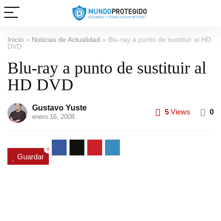
Inicio
»
Noticias de Actualidad
»
Blu-ray a punto de sustituir al HD
DVD
Blu-ray a punto de sustituir al
HD DVD
Gustavo Yuste
5
Views
0
enero 16, 2008
0
Guardar