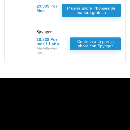
29,99$ Por
Prueba ahora Phonsee de
Mes
manera gratuita
Spynger
10.83$ Por
Controla a tú pareja
mes / 1 año
ahora con Spynger
45.49$ Por
mes