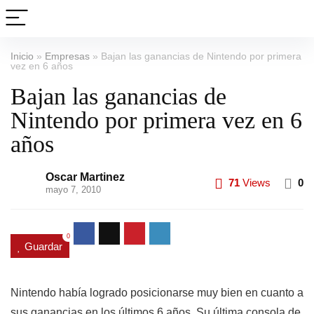
Inicio
»
Empresas
»
Bajan las ganancias de Nintendo por primera
vez en 6 años
Bajan las ganancias de
Nintendo por primera vez en 6
años
Oscar Martinez
71
Views
0
mayo 7, 2010
0
Guardar
Nintendo había logrado posicionarse muy bien en cuanto a
sus ganancias en los últimos 6 años. Su última consola de