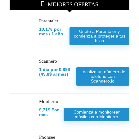
MEJORES OFERTAS
Parentaler
10.17€ por
Unete a Parentaler y
mes / 1 año
comienza a proteger a tus
hijos
Scannero
1 día por 0,89$
Localiza un número de
(49,8$ al mes)
teléfono con
Scannero.io
Moniterro
9,71$ Por
Comienza a monitorear
mes
móviles con Moniterro
Phonsee