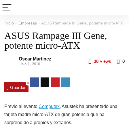
Inicio
»
Empresas
»
ASUS Rampage III Gene, potente micro-ATX
ASUS Rampage III Gene,
potente micro-ATX
Oscar Martinez
38
Views
0
junio 1, 2010
0
Guardar
Previo al evento
Computex
, Asustek ha presentado una
tarjeta madre micro-ATX de gran potencia que ha
sorprendido a propios y extraños.