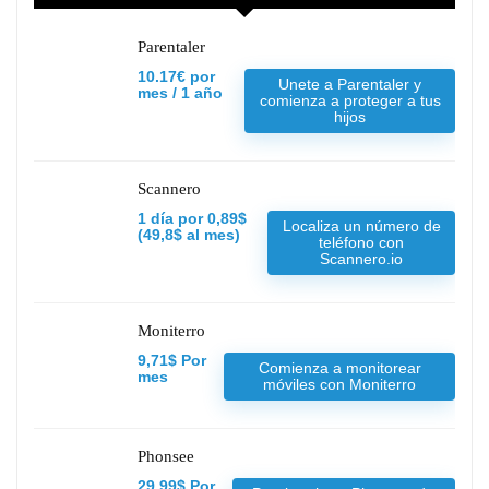
Parentaler
10.17€ por
Unete a Parentaler y
mes / 1 año
comienza a proteger a tus
hijos
Scannero
1 día por 0,89$
Localiza un número de
(49,8$ al mes)
teléfono con
Scannero.io
Moniterro
9,71$ Por
Comienza a monitorear
mes
móviles con Moniterro
Phonsee
29,99$ Por