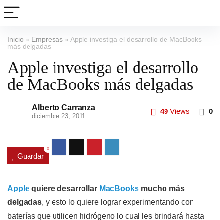
Inicio
»
Empresas
»
Apple investiga el desarrollo de MacBooks
más delgadas
Apple investiga el desarrollo
de MacBooks más delgadas
Alberto Carranza
49
Views
0
diciembre 23, 2011
0
Guardar
Apple
quiere desarrollar
MacBooks
mucho más
delgadas
, y esto lo quiere lograr experimentando con
baterías que utilicen hidrógeno lo cual les brindará hasta