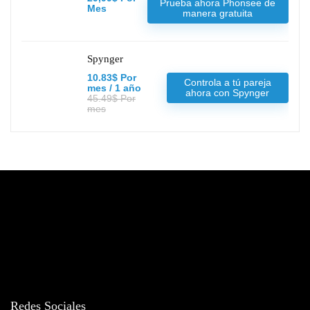
Prueba ahora Phonsee de
Mes
manera gratuita
Spynger
10.83$ Por
Controla a tú pareja
mes / 1 año
ahora con Spynger
45.49$ Por
mes
Redes Sociales