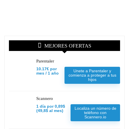
MEJORES OFERTAS
Parentaler
10.17€ por
Unete a Parentaler y
mes / 1 año
comienza a proteger a tus
hijos
Scannero
1 día por 0,89$
Localiza un número de
(49,8$ al mes)
teléfono con
Scannero.io