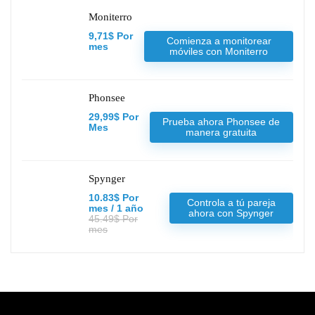
Moniterro
9,71$ Por
Comienza a monitorear
mes
móviles con Moniterro
Phonsee
29,99$ Por
Prueba ahora Phonsee de
Mes
manera gratuita
Spynger
10.83$ Por
Controla a tú pareja
mes / 1 año
ahora con Spynger
45.49$ Por
mes