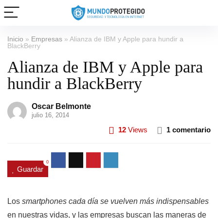
Inicio
»
Empresas
»
Alianza de IBM y Apple para hundir a
BlackBerry
Alianza de IBM y Apple para
hundir a BlackBerry
Oscar Belmonte
julio 16, 2014
12
Views
1 comentario
0
Guardar
Los
smartphones cada día se vuelven más indispensables
en nuestras vidas, y las empresas buscan las maneras de