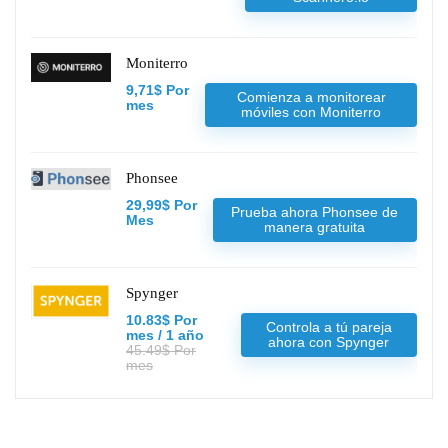
Moniterro
9,71$ Por
Comienza a monitorear
mes
móviles con Moniterro
Phonsee
29,99$ Por
Prueba ahora Phonsee de
Mes
manera gratuita
Spynger
10.83$ Por
Controla a tú pareja
mes / 1 año
ahora con Spynger
45.49$ Por
mes