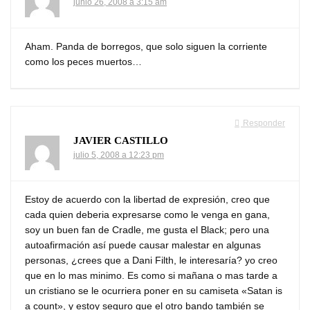
junio 26, 2008 a 3:15 am
Aham. Panda de borregos, que solo siguen la corriente
como los peces muertos…
Responder
JAVIER CASTILLO
julio 5, 2008 a 12:23 pm
Estoy de acuerdo con la libertad de expresión, creo que
cada quien deberia expresarse como le venga en gana,
soy un buen fan de Cradle, me gusta el Black; pero una
autoafirmación así puede causar malestar en algunas
personas, ¿crees que a Dani Filth, le interesaría? yo creo
que en lo mas minimo. Es como si mañana o mas tarde a
un cristiano se le ocurriera poner en su camiseta «Satan is
a count», y estoy seguro que el otro bando también se