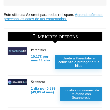
Este sitio usa Akismet para reducir el spam.
Aprende cómo se
procesan los datos de tus comentarios.
MEJORES OFERTAS
Parentaler
10.17€ por
Unete a Parentaler y
mes / 1 año
comienza a proteger a tus
hijos
Scannero
1 día por 0,89$
Localiza un número de
(49,8$ al mes)
teléfono con
Scannero.io