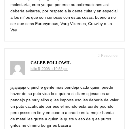
molestaría, creo yo que ponerse autoafirmaciones asi
debería evitarse, por respeto a la gente culta y en especial
a los niños que son curiosos con estas cosas, bueno a no
ser que seas Euronymous, Varg Vikernes, Crowley o La
Vey
Responder
CALEB FOLLOWIL
julio 5, 2008 a 10:53 pm
jajajajaja q pinche gente mas pendeja cada quien puede
hazer de su puta vida lo q quiera si dizen q jesus es un
pendejo ps muy ellos q les importa eso les deberia de valer
un puto cacahuate por eso el mundo esta asi de podrido
pero pssss en fin y en cuanto a cradle es la mejor banda
de metal les guste a quien le guste y eso de q es puros
gritos ne dimmu borgir es basura