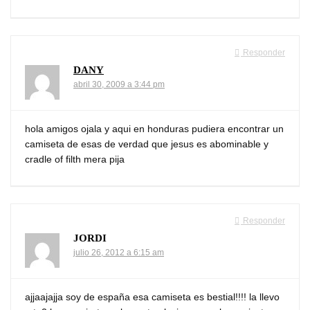
Responder
DANY
abril 30, 2009 a 3:44 pm
hola amigos ojala y aqui en honduras pudiera encontrar un
camiseta de esas de verdad que jesus es abominable y
cradle of filth mera pija
Responder
JORDI
julio 26, 2012 a 6:15 am
ajjaajajja soy de españa esa camiseta es bestial!!!! la llevo