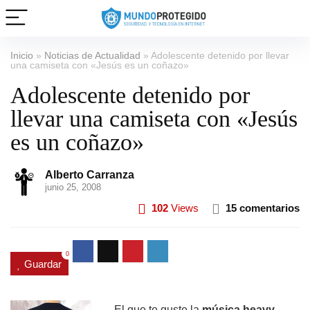
Inicio
»
Noticias de Actualidad
»
Adolescente detenido por llevar
una camiseta con «Jesús es un coñazo»
Adolescente detenido por
llevar una camiseta con «Jesús
es un coñazo»
Alberto Carranza
junio 25, 2008
102
Views
15 comentarios
0
Guardar
El que te guste la
música heavy