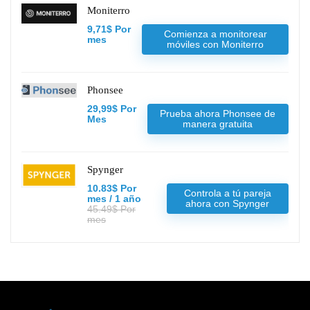
Moniterro
9,71$ Por
Comienza a monitorear
mes
móviles con Moniterro
Phonsee
29,99$ Por
Prueba ahora Phonsee de
Mes
manera gratuita
Spynger
10.83$ Por
Controla a tú pareja
mes / 1 año
ahora con Spynger
45.49$ Por
mes