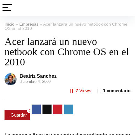
Inicio
»
Empresas
»
Acer lanzará un nuevo netbook con Chrome
OS en el 2010
Acer lanzará un nuevo
netbook con Chrome OS en el
2010
Beatriz Sanchez
diciembre 4, 2009
7
Views
1 comentario
0
Guardar
La empresa Acer se encuentra desarrollando un nuevo