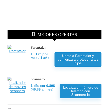
MEJORES OFERTAS
Parentaler
10.17€ por
Unete a Parentaler y
mes / 1 año
comienza a proteger a tus
hijos
Scannero
1 día por 0,89$
Localiza un número de
(49,8$ al mes)
teléfono con
Scannero.io