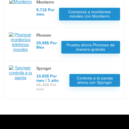
Moniterro
9,71$ Por
Comienza a monitorear
mes
móviles con Moniterro
Phonsee
29,99$ Por
Prueba ahora Phonsee de
Mes
manera gratuita
Spynger
10.83$ Por
Controla a tú pareja
mes / 1 año
ahora con Spynger
45.49$ Por
mes