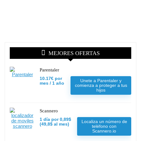
MEJORES OFERTAS
Parentaler
10.17€ por
Unete a Parentaler y
mes / 1 año
comienza a proteger a tus
hijos
Scannero
1 día por 0,89$
Localiza un número de
(49,8$ al mes)
teléfono con
Scannero.io