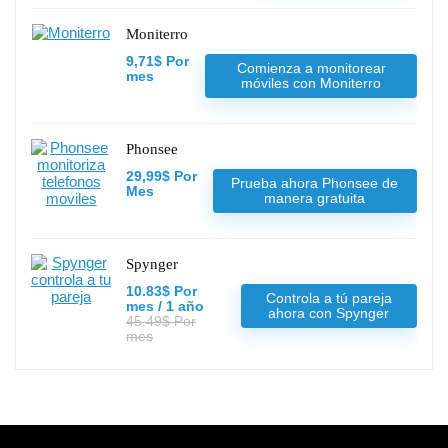
Moniterro
9,71$ Por
Comienza a monitorear
mes
móviles con Moniterro
Phonsee
29,99$ Por
Prueba ahora Phonsee de
Mes
manera gratuita
Spynger
10.83$ Por
Controla a tú pareja
mes / 1 año
ahora con Spynger
45.49$ Por
mes