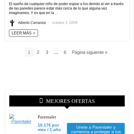
El sueño de cualquier niño de poder espiar a los demás al ver a través
de las paredes parece estar más cerca de lo que alguna vez
imaginamos. Y es que en la ...
Alberto Carranza
octubre 3, 2009
LEER MÁS +
1
2
3
…
6
Página siguiente »
MEJORES OFERTAS
Parentaler
10.17€ por
Unete a Parentaler y
mes / 1 año
comienza a proteger a tus