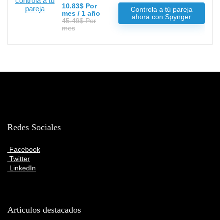
10.83$ Por
Controla a tú pareja
mes / 1 año
ahora con Spynger
45.49$ Por
mes
Redes Sociales
Facebook
Twitter
LinkedIn
Articulos destacados