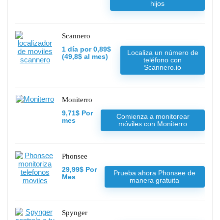
hijos
Scannero
1 día por 0,89$
Localiza un número de
(49,8$ al mes)
teléfono con
Scannero.io
Moniterro
9,71$ Por
Comienza a monitorear
mes
móviles con Moniterro
Phonsee
29,99$ Por
Prueba ahora Phonsee de
Mes
manera gratuita
Spynger