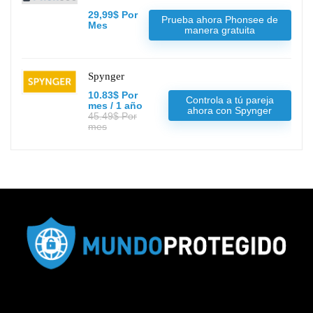
29,99$ Por
Prueba ahora Phonsee de
Mes
manera gratuita
Spynger
10.83$ Por
Controla a tú pareja
mes / 1 año
ahora con Spynger
45.49$ Por
mes