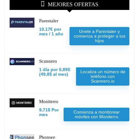
MEJORES OFERTAS
Parentaler
10.17€ por
Unete a Parentaler y
mes / 1 año
comienza a proteger a tus
hijos
Scannero
1 día por 0,89$
Localiza un número de
(49,8$ al mes)
teléfono con
Scannero.io
Moniterro
9,71$ Por
Comienza a monitorear
mes
móviles con Moniterro
Phonsee