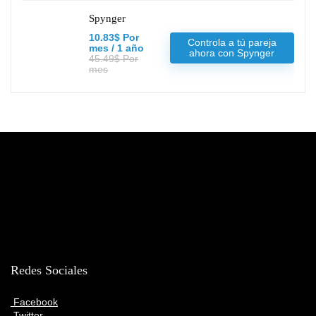
Spynger
10.83$ Por
Controla a tú pareja
mes / 1 año
ahora con Spynger
45.49$ Por
mes
Redes Sociales
Facebook
Twitter