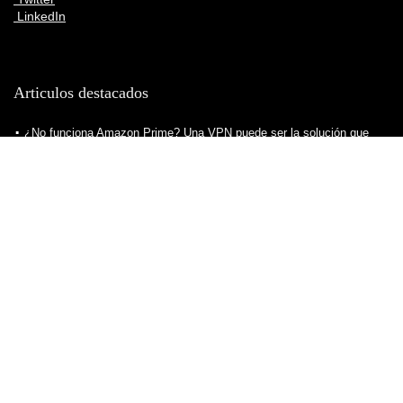
LinkedIn
Articulos destacados
¿No funciona Amazon Prime? Una VPN puede ser la solución que
estabas buscando
¿Cómo elegir la mejor VPN para ver Netflix y otras plataformas de
contenido?
¿Cómo crear servidor VPN para nuestro ordenador? Todo lo que
debes saber
Consejos para descargar VPN de manera segura, práctica y eficiente
¿Cuál es la mejor VPN para ver fútbol?
¿Cómo elegir la mejor VPN para ver Twitch sin problemas? Todo lo
que debes saber
¿Cómo ver Star Plus en España? Una VPN puede ser la solución