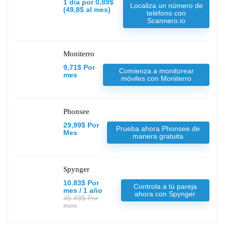
1 día por 0,89$
Localiza un número de
(49,8$ al mes)
teléfono con
Scannero.io
Moniterro
9,71$ Por
Comienza a monitorear
mes
móviles con Moniterro
Phonsee
29,99$ Por
Prueba ahora Phonsee de
Mes
manera gratuita
Spynger
10.83$ Por
Controla a tú pareja
mes / 1 año
ahora con Spynger
45.49$ Por
mes