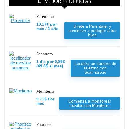
MEJORES OFERTAS
Parentaler
10.17€ por
Unete a Parentaler y
mes / 1 año
comienza a proteger a tus
hijos
Scannero
1 día por 0,89$
Localiza un número de
(49,8$ al mes)
teléfono con
Scannero.io
Moniterro
9,71$ Por
Comienza a monitorear
mes
móviles con Moniterro
Phonsee