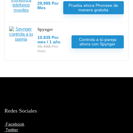
29,99$ Por
Prueba ahora Phonsee de
Mes
manera gratuita
Spynger
10.83$ Por
Controla a tú pareja
mes / 1 año
ahora con Spynger
45.49$ Por
mes
Redes Sociales
Facebook
Twitter