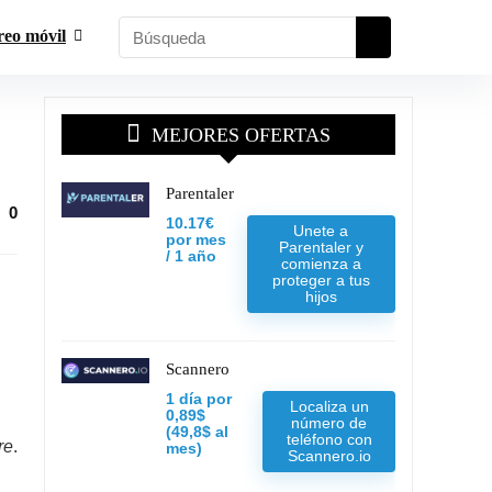
reo móvil
MEJORES OFERTAS
Parentaler
0
10.17€
Unete a
por mes
Parentaler y
/ 1 año
comienza a
proteger a tus
hijos
Scannero
1 día por
Localiza un
n
0,89$
número de
(49,8$ al
teléfono con
re
.
mes)
Scannero.io