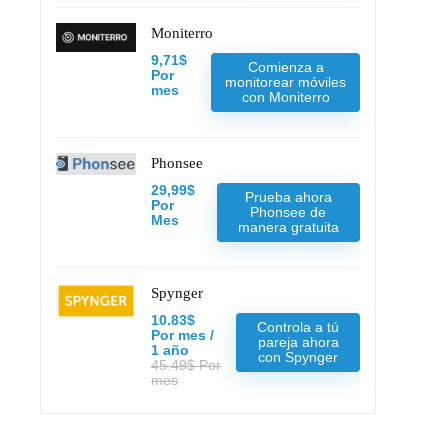
Moniterro
9,71$
Comienza a
Por
monitorear móviles
mes
con Moniterro
Phonsee
29,99$
Prueba ahora
Por
Phonsee de
Mes
manera gratuita
Spynger
10.83$
Controla a tú
Por mes /
pareja ahora
1 año
con Spynger
45.49$ Por
mes