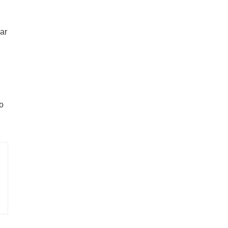
ar
n
o