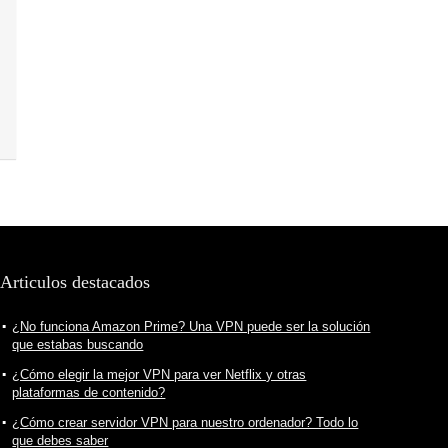
Articulos destacados
¿No funciona Amazon Prime? Una VPN puede ser la solución
que estabas buscando
¿Cómo elegir la mejor VPN para ver Netflix y otras
plataformas de contenido?
¿Cómo crear servidor VPN para nuestro ordenador? Todo lo
que debes saber