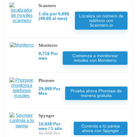
Scannero
1 día por 0,89$
Localiza un número de
(49,8$ al mes)
teléfono con
Scannero.io
Moniterro
9,71$ Por
Comienza a monitorear
mes
móviles con Moniterro
Phonsee
29,99$ Por
Prueba ahora Phonsee de
Mes
manera gratuita
Spynger
10.83$ Por
Controla a tú pareja
mes / 1 año
ahora con Spynger
45.49$ Por