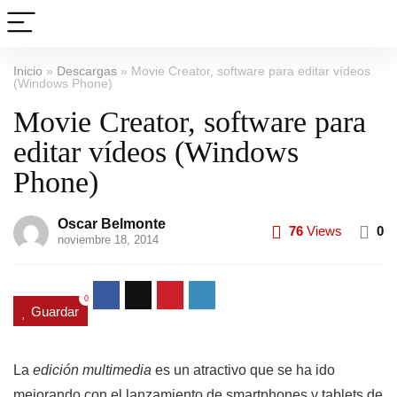
Inicio
»
Descargas
»
Movie Creator, software para editar vídeos
(Windows Phone)
Movie Creator, software para
editar vídeos (Windows
Phone)
Oscar Belmonte
76
Views
0
noviembre 18, 2014
0
Guardar
La
edición multimedia
es un atractivo que se ha ido
mejorando con el lanzamiento de smartphones y tablets de