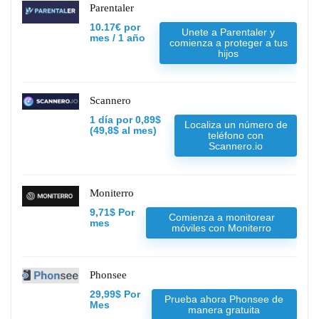
Parentaler
10.17€ por
Unete a Parentaler y
mes / 1 año
comienza a proteger a tus
hijos
Scannero
1 día por 0,89$
Localiza un número de
(49,8$ al mes)
teléfono con
Scannero.io
Moniterro
9,71$ Por
Comienza a monitorear
mes
móviles con Moniterro
Phonsee
29,99$ Por
Prueba ahora Phonsee de
Mes
manera gratuita