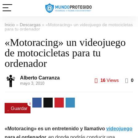
Inicio
»
Descargas
»
«Motoracing» un videojuego de motocicletas
para tu ordenador
«Motoracing» un videojuego
de motocicletas para tu
ordenador
Alberto Carranza
16
Views
0
mayo 3, 2010
0
Guardar
«Motoracing» es un entretenido y llamativo
videojuego
para el ordenador,
en donde podrás conducir una