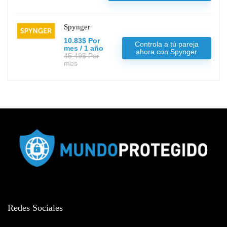
Spynger
10.83$ Por
Controla a tú pareja
mes / 1 año
ahora con Spynger
45.49$ Por
mes
Redes Sociales