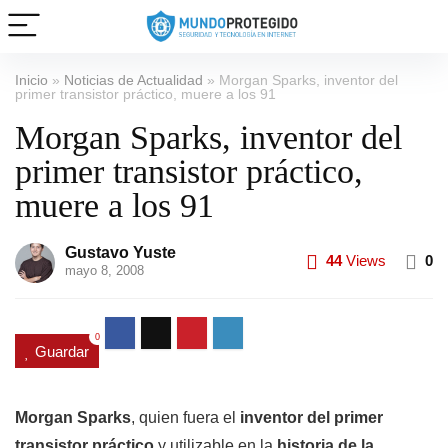
Inicio
»
Noticias de Actualidad
»
Morgan Sparks, inventor del
primer transistor práctico, muere a los 91
Morgan Sparks, inventor del
primer transistor práctico,
muere a los 91
Gustavo Yuste
44
Views
0
mayo 8, 2008
0
Guardar
Morgan Sparks
, quien fuera el
inventor del primer
transistor práctico
y utilizable en la
historia de la