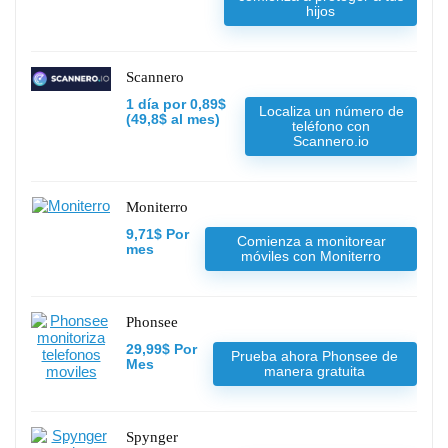
hijos
Scannero
1 día por 0,89$
Localiza un número de
(49,8$ al mes)
teléfono con
Scannero.io
Moniterro
9,71$ Por
Comienza a monitorear
mes
móviles con Moniterro
Phonsee
29,99$ Por
Prueba ahora Phonsee de
Mes
manera gratuita
Spynger