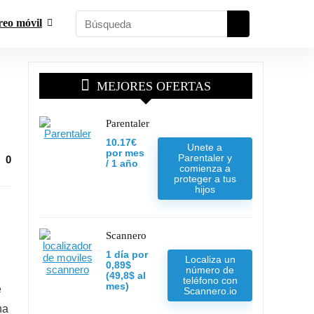
reo móvil
MEJORES OFERTAS
Parentaler
10.17€
Unete a
por mes
Parentaler y
0
/ 1 año
comienza a
proteger a tus
hijos
Scannero
1 día por
Localiza un
0,89$
número de
(49,8$ al
teléfono con
mes)
e
Scannero.io
na