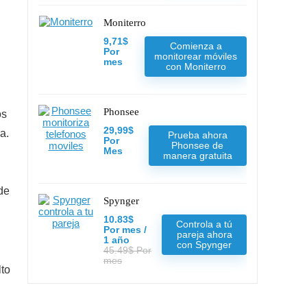
Moniterro
9,71$
Comienza a
Por
monitorear móviles
mes
con Moniterro
Phonsee
os
29,99$
a.
Prueba ahora
Por
Phonsee de
Mes
manera gratuita
de
Spynger
10.83$
Controla a tú
Por mes /
pareja ahora
1 año
con Spynger
45.49$ Por
mes
lto