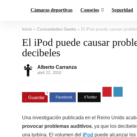
Cámaras deportivas
Consejos
Seguridad
Inicio
»
Curiosidades Geeks
»
El iPod puede causar problem
El iPod puede causar proble
decibeles
Alberto Carranza
abril 22, 2010
0
Guardar
Una investigación publicada en el Reino Unido aca
provocar problemas auditivos
, ya que los decibele
una turbina. El volumen del
iPod
puede alcanzar los 