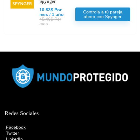
Spynger
10.83$ Por
Controla a tú pareja
mes / 1 año
ahora con Spynger
45.49$ Por
mes
Redes Sociales
Facebook
Twitter
LinkedIn