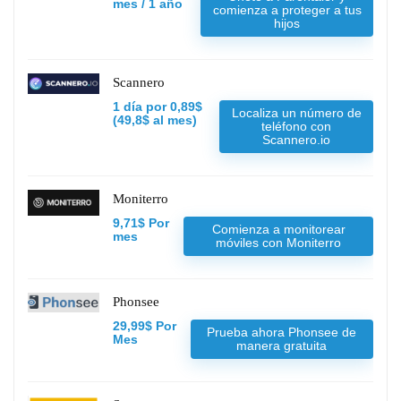
mes / 1 año
comienza a proteger a tus
hijos
Scannero
1 día por 0,89$
Localiza un número de
(49,8$ al mes)
teléfono con
Scannero.io
Moniterro
9,71$ Por
Comienza a monitorear
mes
móviles con Moniterro
Phonsee
29,99$ Por
Prueba ahora Phonsee de
Mes
manera gratuita