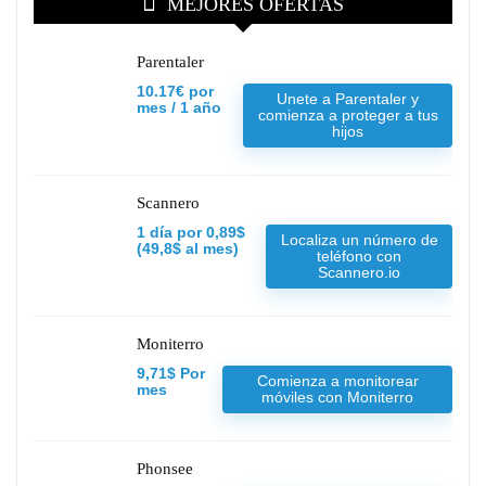
MEJORES OFERTAS
Parentaler
10.17€ por
Unete a Parentaler y
mes / 1 año
comienza a proteger a tus
hijos
Scannero
1 día por 0,89$
Localiza un número de
(49,8$ al mes)
teléfono con
Scannero.io
Moniterro
9,71$ Por
Comienza a monitorear
mes
móviles con Moniterro
Phonsee