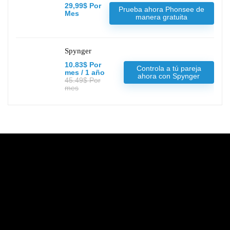
29,99$ Por
Prueba ahora Phonsee de
Mes
manera gratuita
Spynger
10.83$ Por
Controla a tú pareja
mes / 1 año
ahora con Spynger
45.49$ Por
mes