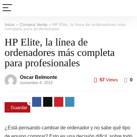
Inicio
»
Compra Venta
»
HP Elite, la línea de ordenadores más
completa para profesionales
HP Elite, la línea de
ordenadores más completa
para profesionales
Oscar Belmonte
57
Views
0
noviembre 4, 2014
0
Guardar
¿Está pensando cambiar de ordenador y no sabe qué tipo
de equipo comprar? Esto es una decisión difícil, sobre todo