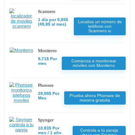
Scannero
1 día por 0,89$
Localiza un número de
(49,8$ al mes)
teléfono con
Scannero.io
Moniterro
9,71$ Por
Comienza a monitorear
mes
móviles con Moniterro
Phonsee
29,99$ Por
Prueba ahora Phonsee de
Mes
manera gratuita
Spynger
10.83$ Por
Controla a tú pareja
mes / 1 año
ahora con Spynger