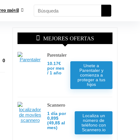
reo móvil
MEJORES OFERTAS
Parentaler
0
10.17€
Unete a
por mes
Parentaler y
/ 1 año
comienza a
proteger a tus
hijos
Scannero
1 día por
Localiza un
0,89$
número de
(49,8$ al
teléfono con
mes)
Scannero.io