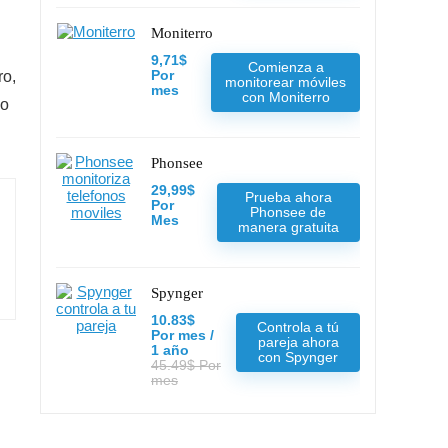
Moniterro
9,71$
Comienza a
ro,
Por
monitorear móviles
mes
con Moniterro
no
Phonsee
29,99$
Prueba ahora
Por
Phonsee de
Mes
manera gratuita
Spynger
10.83$
Controla a tú
Por mes /
pareja ahora
1 año
con Spynger
45.49$ Por
mes