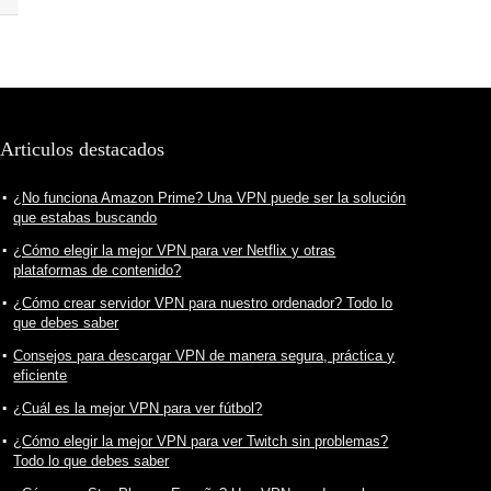
Articulos destacados
¿No funciona Amazon Prime? Una VPN puede ser la solución
que estabas buscando
¿Cómo elegir la mejor VPN para ver Netflix y otras
plataformas de contenido?
¿Cómo crear servidor VPN para nuestro ordenador? Todo lo
que debes saber
Consejos para descargar VPN de manera segura, práctica y
eficiente
¿Cuál es la mejor VPN para ver fútbol?
¿Cómo elegir la mejor VPN para ver Twitch sin problemas?
Todo lo que debes saber