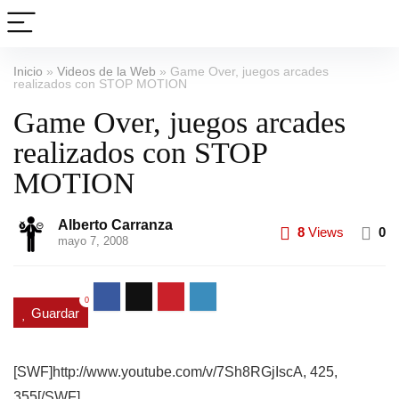
Inicio
»
Videos de la Web
»
Game Over, juegos arcades
realizados con STOP MOTION
Game Over, juegos arcades
realizados con STOP
MOTION
Alberto Carranza
8
Views
0
mayo 7, 2008
0
Guardar
[SWF]http://www.youtube.com/v/7Sh8RGjIscA, 425,
355[/SWF]