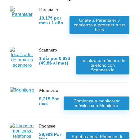
Parentaler
10.17€ por
Unete a Parentaler y
mes / 1 año
comienza a proteger a tus
hijos
Scannero
1 día por 0,89$
Localiza un número de
(49,8$ al mes)
teléfono con
Scannero.io
Moniterro
9,71$ Por
Comienza a monitorear
mes
móviles con Moniterro
Phonsee
29,99$ Por
Prueba ahora Phonsee de