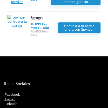
Mes
manera gratuita
Spynger
10.83$ Por
Controla a tú pareja
mes / 1 año
ahora con Spynger
45.49$ Por
mes
Redes Sociales
Facebook
Twitter
LinkedIn