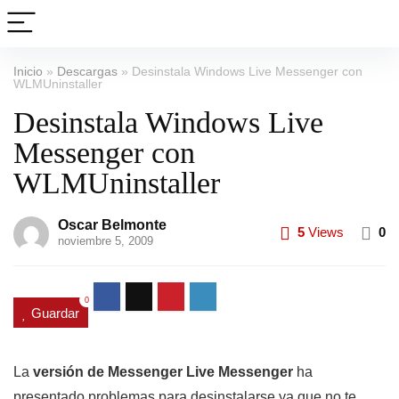
Inicio
»
Descargas
»
Desinstala Windows Live Messenger con
WLMUninstaller
Desinstala Windows Live
Messenger con
WLMUninstaller
Oscar Belmonte
5
Views
0
noviembre 5, 2009
0
Guardar
La
versión de Messenger Live Messenger
ha
presentado problemas para desinstalarse ya que no te