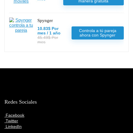
manera gratuita
Spynger
10.83$ Por
Controla a tú pareja
mes / 1 año
ahora con Spynger
45.49$ Por
mes
Redes Sociales
Facebook
Twitter
LinkedIn