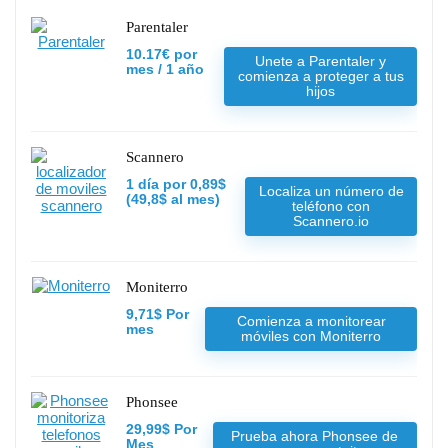
Parentaler
10.17€ por
Unete a Parentaler y
mes / 1 año
comienza a proteger a tus
hijos
Scannero
1 día por 0,89$
Localiza un número de
(49,8$ al mes)
teléfono con
Scannero.io
Moniterro
9,71$ Por
Comienza a monitorear
mes
móviles con Moniterro
Phonsee
29,99$ Por
Prueba ahora Phonsee de
Mes