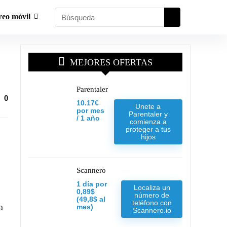
reo móvil
MEJORES OFERTAS
Parentaler
0
10.17€
Unete a
por mes
Parentaler y
/ 1 año
comienza a
proteger a tus
hijos
Scannero
1 día por
Localiza un
0,89$
número de
(49,8$ al
teléfono con
a
mes)
Scannero.io