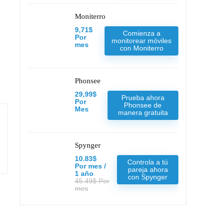
Moniterro
9,71$
Comienza a
Por
monitorear móviles
mes
con Moniterro
Phonsee
29,99$
Prueba ahora
Por
Phonsee de
Mes
manera gratuita
Spynger
10.83$
Controla a tú
Por mes /
pareja ahora
1 año
con Spynger
45.49$ Por
mes