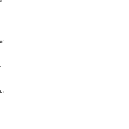
de
ir
e
da