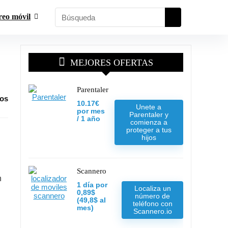
reo móvil
MEJORES OFERTAS
Parentaler
ios
10.17€
Unete a
por mes
Parentaler y
/ 1 año
comienza a
proteger a tus
hijos
Scannero
n
1 día por
Localiza un
0,89$
número de
(49,8$ al
teléfono con
mes)
Scannero.io