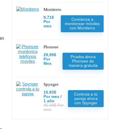
Moniterro
9,71$
Comienza a
Por
monitorear móviles
mes
con Moniterro
an
Phonsee
29,99$
Prueba ahora
Por
Phonsee de
Mes
manera gratuita
Spynger
10.83$
Controla a tú
Por mes /
pareja ahora
1 año
con Spynger
45.49$ Por
mes