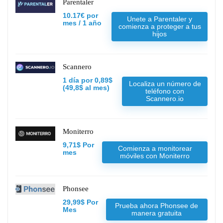
Parentaler
10.17€ por
Unete a Parentaler y
mes / 1 año
comienza a proteger a tus
hijos
Scannero
1 día por 0,89$
Localiza un número de
(49,8$ al mes)
teléfono con
Scannero.io
Moniterro
9,71$ Por
Comienza a monitorear
mes
móviles con Moniterro
Phonsee
29,99$ Por
Prueba ahora Phonsee de
Mes
manera gratuita