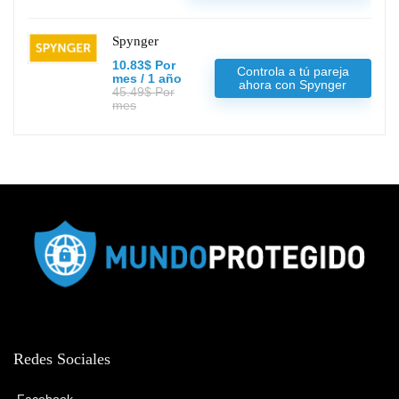
Spynger
10.83$ Por
Controla a tú pareja
mes / 1 año
ahora con Spynger
45.49$ Por
mes
Redes Sociales