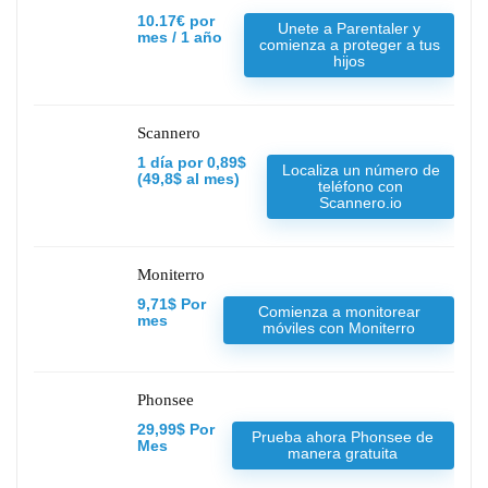
10.17€ por
Unete a Parentaler y
mes / 1 año
comienza a proteger a tus
hijos
Scannero
1 día por 0,89$
Localiza un número de
(49,8$ al mes)
teléfono con
Scannero.io
Moniterro
9,71$ Por
Comienza a monitorear
mes
móviles con Moniterro
Phonsee
29,99$ Por
Prueba ahora Phonsee de
Mes
manera gratuita