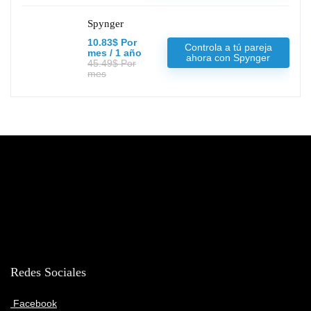
Spynger
10.83$ Por
Controla a tú pareja
mes / 1 año
ahora con Spynger
45.49$ Por
mes
Redes Sociales
Facebook