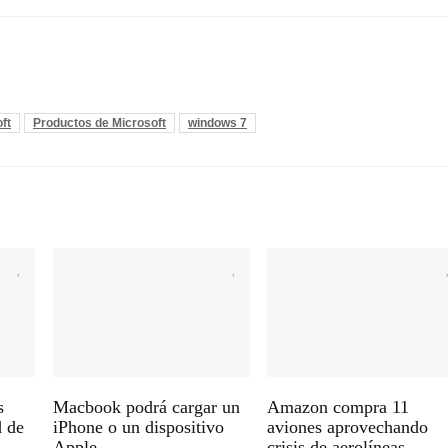
ft
Productos de Microsoft
windows 7
s
Macbook podrá cargar un
Amazon compra 11
d de
iPhone o un dispositivo
aviones aprovechando
Apple
crisis de aerolíneas