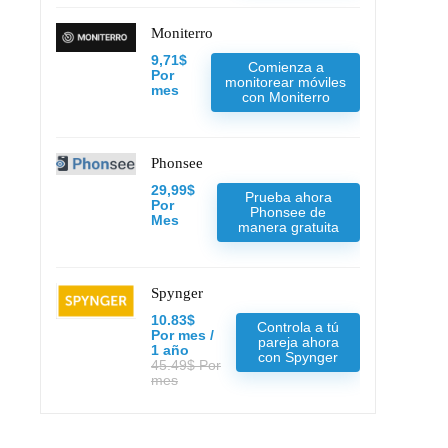
Moniterro
9,71$
Comienza a
Por
monitorear móviles
mes
con Moniterro
Phonsee
29,99$
Prueba ahora
Por
Phonsee de
Mes
manera gratuita
Spynger
10.83$
Controla a tú
Por mes /
pareja ahora
1 año
con Spynger
45.49$ Por
mes