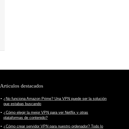
Articulos destacados
¿No funciona Amazon Prime? Una VPN puede ser la solución
que estabas buscando
¿Cómo elegir la mejor VPN para ver Netflix y otras
plataformas de contenido?
¿Cómo crear servidor VPN para nuestro ordenador? Todo lo