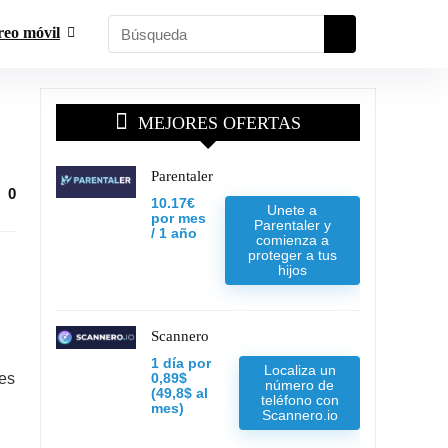
reo móvil
MEJORES OFERTAS
Parentaler
0
10.17€
Unete a
por mes
Parentaler y
/ 1 año
comienza a
proteger a tus
hijos
Scannero
n
1 día por
Localiza un
 es
0,89$
número de
(49,8$ al
teléfono con
mes)
Scannero.io