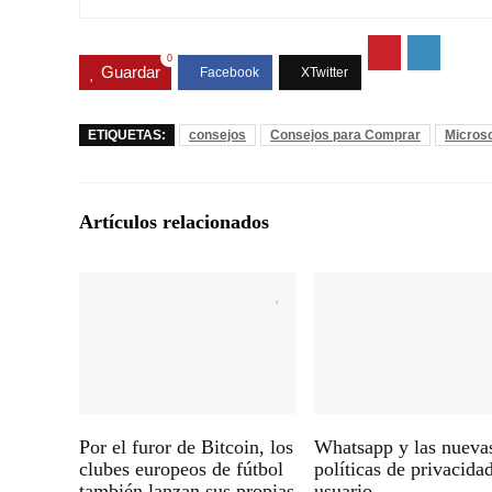
0
Guardar
ETIQUETAS:
consejos
Consejos para Comprar
Microso
Artículos relacionados
Por el furor de Bitcoin, los
Whatsapp y las nueva
clubes europeos de fútbol
políticas de privacida
también lanzan sus propias
usuario