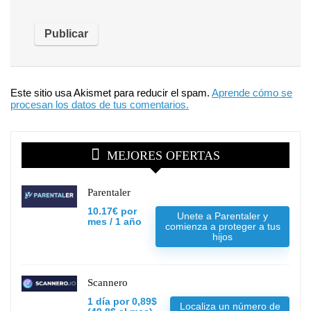
Este sitio usa Akismet para reducir el spam.
Aprende cómo se
procesan los datos de tus comentarios.
MEJORES OFERTAS
Parentaler
10.17€ por
Unete a Parentaler y
mes / 1 año
comienza a proteger a tus
hijos
Scannero
1 día por 0,89$
Localiza un número de