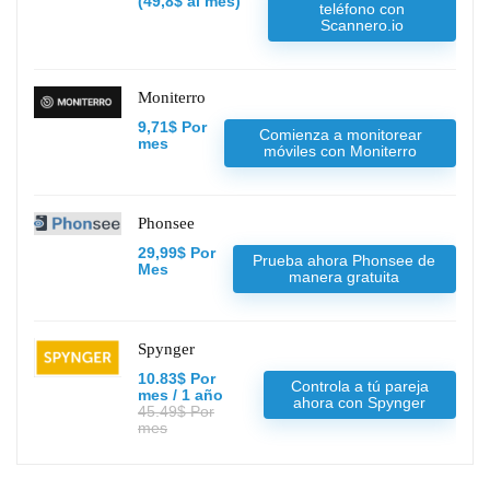
(49,8$ al mes)
teléfono con
Scannero.io
Moniterro
9,71$ Por
Comienza a monitorear
mes
móviles con Moniterro
Phonsee
29,99$ Por
Prueba ahora Phonsee de
Mes
manera gratuita
Spynger
10.83$ Por
Controla a tú pareja
mes / 1 año
ahora con Spynger
45.49$ Por
mes