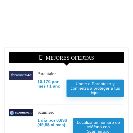
MEJORES OFERTAS
Parentaler
10.17€ por
Unete a Parentaler y
mes / 1 año
comienza a proteger a tus
hijos
Scannero
1 día por 0,89$
Localiza un número de
(49,8$ al mes)
teléfono con
Scannero.io