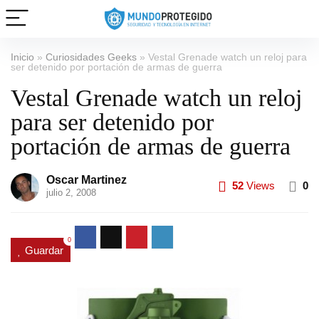
Inicio
»
Curiosidades Geeks
»
Vestal Grenade watch un reloj para
ser detenido por portación de armas de guerra
Vestal Grenade watch un reloj
para ser detenido por
portación de armas de guerra
Oscar Martinez
52
Views
0
julio 2, 2008
0
Guardar