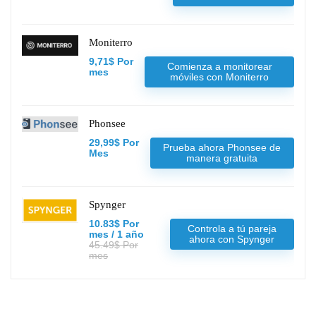
Moniterro
9,71$ Por
Comienza a monitorear
mes
móviles con Moniterro
Phonsee
29,99$ Por
Prueba ahora Phonsee de
Mes
manera gratuita
Spynger
10.83$ Por
Controla a tú pareja
mes / 1 año
ahora con Spynger
45.49$ Por
mes