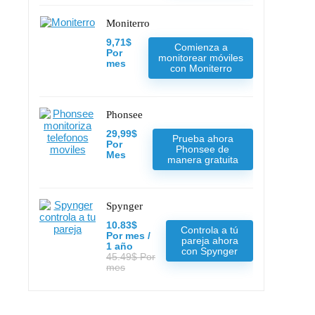
Moniterro
9,71$
Comienza a
Por
monitorear móviles
mes
con Moniterro
Phonsee
29,99$
Prueba ahora
Por
Phonsee de
Mes
manera gratuita
Spynger
10.83$
Controla a tú
Por mes /
pareja ahora
1 año
con Spynger
45.49$ Por
mes