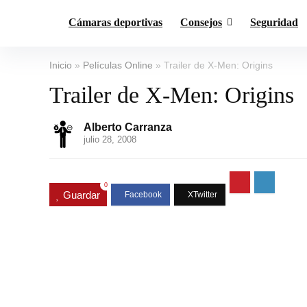
Cámaras deportivas
Consejos
Seguridad
Inicio
»
Películas Online
»
Trailer de X-Men: Origins
Trailer de X-Men: Origins
Alberto Carranza
julio 28, 2008
0
Guardar