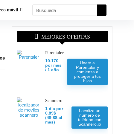
reo móvil
MEJORES OFERTAS
Parentaler
ios
10.17€
Unete a
por mes
Parentaler y
/ 1 año
comienza a
proteger a tus
hijos
Scannero
1 día por
Localiza un
0,89$
número de
(49,8$ al
teléfono con
mes)
Scannero.io