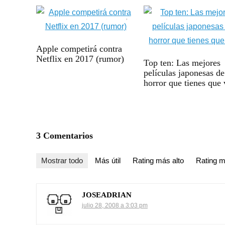
Apple competirá contra
Netflix en 2017 (rumor)
Top ten: Las mejores
películas japonesas de
horror que tienes que 
3 Comentarios
Mostrar todo
Más útil
Rating más alto
Rating m
JOSEADRIAN
julio 28, 2008 a 3:03 pm