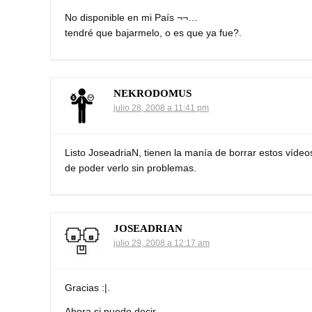
No disponible en mi País ¬¬…
tendré que bajarmelo, o es que ya fue?.
NEKRODOMUS
julio 28, 2008 a 11:41 pm
Listo JoseadriaN, tienen la manía de borrar estos vídeo
de poder verlo sin problemas.
JOSEADRIAN
julio 29, 2008 a 12:17 am
Gracias :|.
Ahora si puedo decir…