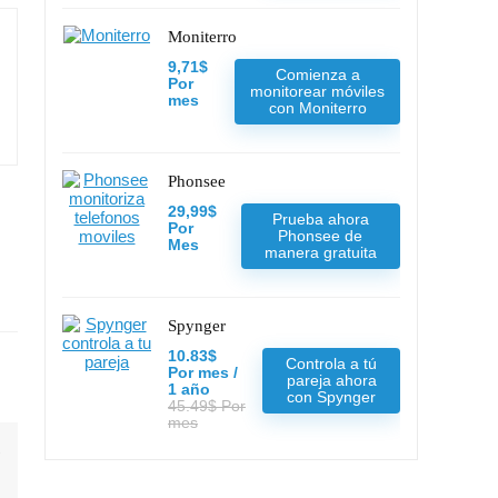
Moniterro
9,71$
Comienza a
Por
monitorear móviles
mes
con Moniterro
Phonsee
29,99$
Prueba ahora
Por
Phonsee de
Mes
manera gratuita
Spynger
10.83$
Controla a tú
Por mes /
pareja ahora
1 año
con Spynger
45.49$ Por
mes