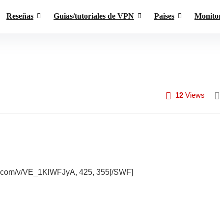
Reseñas
Guias/tutoriales de VPN
Paises
Monito
12
Views
e.com/v/VE_1KlWFJyA, 425, 355[/SWF]