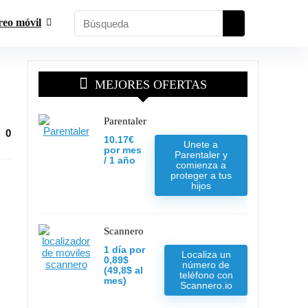
reo móvil
MEJORES OFERTAS
Parentaler
0
10.17€
Unete a
por mes
Parentaler y
/ 1 año
comienza a
proteger a tus
hijos
Scannero
1 día por
Localiza un
0,89$
número de
(49,8$ al
teléfono con
mes)
Scannero.io