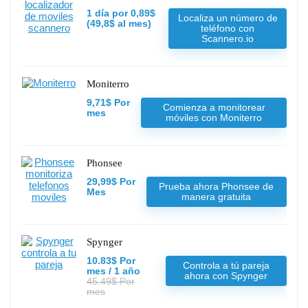
1 día por 0,89$
Localiza un número de
(49,8$ al mes)
teléfono con
Scannero.io
Moniterro
9,71$ Por
Comienza a monitorear
mes
móviles con Moniterro
Phonsee
29,99$ Por
Prueba ahora Phonsee de
Mes
manera gratuita
Spynger
10.83$ Por
Controla a tú pareja
mes / 1 año
ahora con Spynger
45.49$ Por
mes